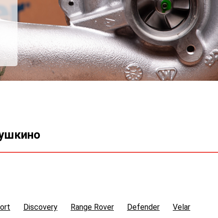
Пушкино
ort
Discovery
Range Rover
Defender
Velar