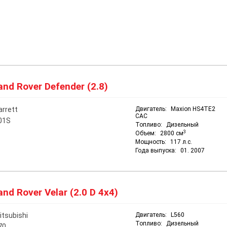
nd Rover Defender (2.8)
arrett
Двигатель:
Maxion HS4TE2
CAC
01S
Топливо:
Дизельный
3
Объем:
2800 см
Мощность:
117 л.с.
Года выпуска:
01. 2007
nd Rover Velar (2.0 D 4x4)
itsubishi
Двигатель:
L560
Топливо:
Дизельный
70