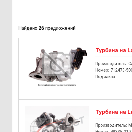
Найдено
26
предложений
Турбина на La
Производитель:
G
Номер:
712473-50
Под заказ
Турбина на La
Производитель:
M
Номер:
49335-019