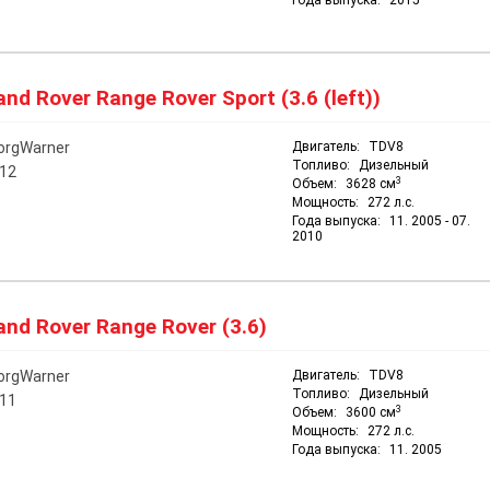
Года выпуска:
2015
nd Rover Range Rover Sport (3.6 (left))
orgWarner
Двигатель:
TDV8
Топливо:
Дизельный
12
3
Объем:
3628 см
Мощность:
272 л.с.
Года выпуска:
11. 2005 - 07.
2010
nd Rover Range Rover (3.6)
orgWarner
Двигатель:
TDV8
Топливо:
Дизельный
11
3
Объем:
3600 см
Мощность:
272 л.с.
Года выпуска:
11. 2005